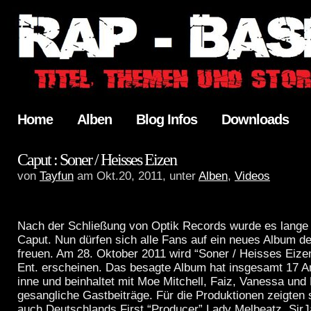
Home
Alben
Blog Infos
Downloads
Caput : Soner / Heisses Eizen
von
Tayfun
am Okt.20, 2011, unter
Alben
,
Videos
Nach der Schließung von Optik Records wurde es lange z
Caput. Nun dürfen sich alle Fans auf ein neues Album de
freuen. Am 28. Oktober 2011 wird “Soner / Heisses Eize
Ent. erscheinen. Das besagte Album hat insgesamt 17 An
inne und beinhaltet mit Moe Mitchell, Faiz, Vanessa und
gesangliche Gastbeiträge. Für die Produktionen zeigten
auch Deutschlands First “Producer” Lady Melbeatz, SirJa