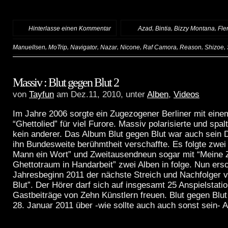
,
,
,
Hinterlasse einen Kommentar
:
Azad
Bintia
Bizzy Montana
Fle
,
,
,
,
,
,
,
,
Manuellsen
MoTrip
Navigator
Nazar
Nicone
Raf Camora
Reason
Shizoe
Massiv : Blut gegen Blut 2
von
Tayfun
am Dez.11, 2010, unter
Alben
,
Videos
Im Jahre 2006 sorgte ein Zugezogener Berliner mit ei
“Ghettolied” für viel Furore. Massiv polarisierte und spa
kein anderer. Das Album Blut gegen Blut war auch sein
ihn Bundesweite berühmtheit verschaffte. Es folgte zwei
Mann ein Wort” und Zweitausendneun sogar mit “Meine Z
Ghettotraum in Handarbeit” zwei Alben in folge. Nun ersc
Jahresbeginn 2011 der nächste Streich und Nachfolger v
Blut”. Der Hörer darf sich auf insgesamt 25 Anspielstati
Gastbeiträge von Zehn Künstlern freuen. Blut gegen Blut
28. Januar 2011 über -wie sollte auch auch sonst sein- 