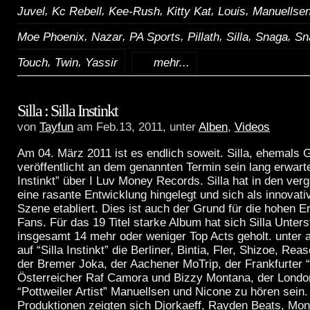
,
,
,
,
,
Juvel
Kc Rebell
Kee-Rush
Kitty Kat
Louis
Manuellse
,
,
,
,
,
,
Moe Phoenix
Nazar
PA Sports
Pillath
Silla
Snaga
Sn
,
,
Touch
Twin
Yassir
mehr...
Silla : Silla Instinkt
von
Tayfun
am Feb.13, 2011, unter
Alben
,
Videos
Am 04. März 2011 ist es endlich soweit. Silla, ehemals G
veröffentlicht an dem genannten Termin sein lang erwart
Instinkt” über I Luv Money Records. Silla hat in den ve
eine rasante Entwicklung hingelegt und sich als innovativ
Szene etabliert. Dies ist auch der Grund für die hohen 
Fans. Für das 19 Titel starke Album hat sich Silla Unter
insgesamt 14 mehr oder weniger Top Acts geholt. unter
auf “Silla Instinkt” die Berliner, Bintia, Fler, Shizoe, Rea
der Bremer Joka, der Aachener MoTrip, der Frankfurter 
Österreicher Raf Camora und Bizzy Montana, der London
“Pottweiler Artist” Manuellsen und Nicone zu hören sein.
Produktionen zeigten sich Djorkaeff, Rayden Beats, Mo