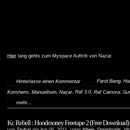
Hier
lang gehts zum Myspace Auftritt von Nazar.
,
:
Farid Bang
Haf
Hinterlasse einen Kommentar
,
,
, Raf 3.0,
,
Konshens
Manuellsen
Nazar
Raf Camora
Su
mehr...
Kc Rebell : Hoodmoney Freetape 2 (Free Download)
von
Tayfun
am Apr.05, 2011, unter
Alben
,
Downloads
,
Vi